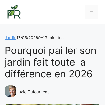
Aller
au
Menu
contenu
Jardin
17/05/2026
9–13 minutes
Pourquoi pailler son
jardin fait toute la
différence en 2026
Lucie Dufourneau