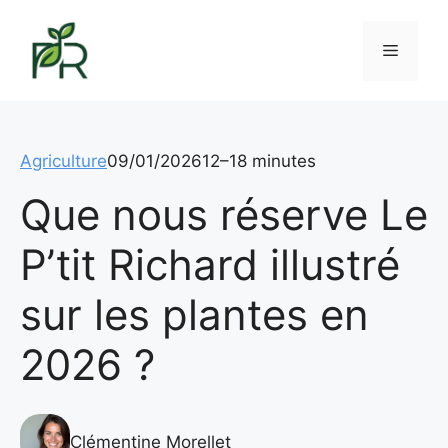
Aller
au
Menu
contenu
Agriculture
09/01/2026
12–18 minutes
Que nous réserve Le
P’tit Richard illustré
sur les plantes en
2026 ?
Clémentine Morellet