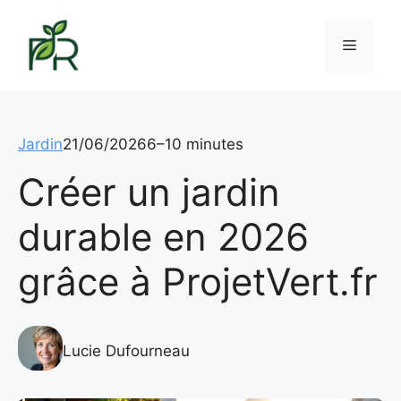
Aller
au
Menu
contenu
Jardin
21/06/2026
6–10 minutes
Créer un jardin
durable en 2026
grâce à ProjetVert.fr
Lucie Dufourneau