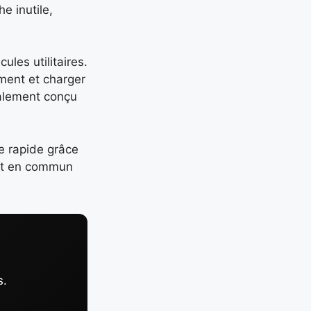
e inutile,
les utilitaires.
ement et charger
palement conçu
e rapide grâce
ort en commun
s.