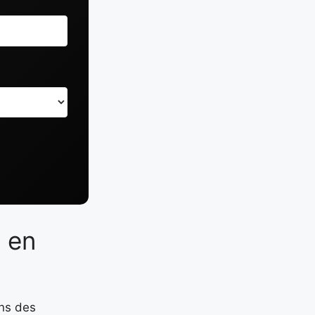
e en
ins des