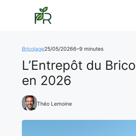
Aller
au
contenu
Bricolage
25/05/2026
6–9 minutes
L’Entrepôt du Bricol
en 2026
Théo Lemoine