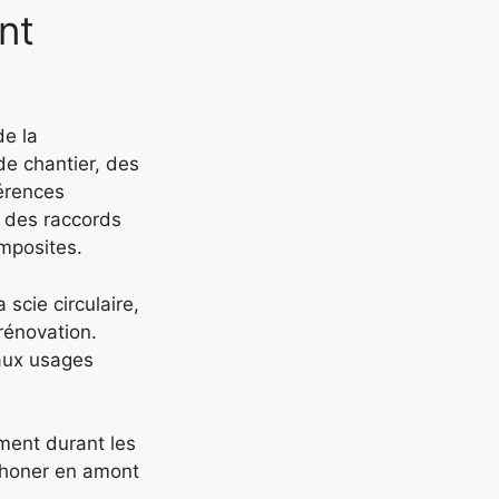
nt
de la
de chantier, des
férences
, des raccords
mposites.
scie circulaire,
 rénovation.
 aux usages
mment durant les
éphoner en amont