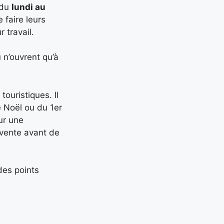
 du
lundi au
 faire leurs
 travail.
 n’ouvrent qu’à
ouristiques. Il
e Noël ou du 1er
ur une
 vente avant de
des points