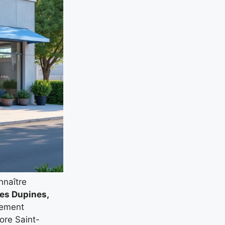
nnaître
es Dupines,
lement
ore Saint-