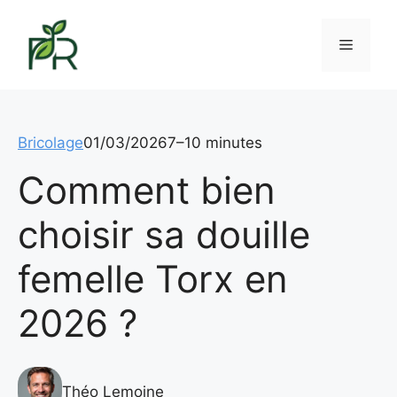
Aller
au
Menu
contenu
Bricolage
01/03/2026
7–10 minutes
Comment bien
choisir sa douille
femelle Torx en
2026 ?
Théo Lemoine