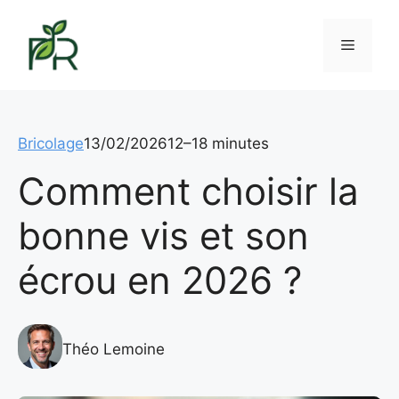
Aller
au
Menu
contenu
Bricolage
13/02/2026
12–18 minutes
Comment choisir la
bonne vis et son
écrou en 2026 ?
Théo Lemoine