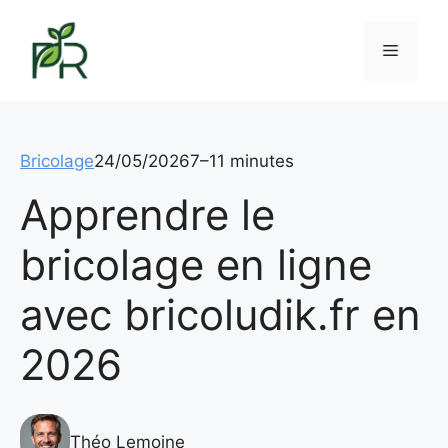
Aller
au
Menu
contenu
Bricolage
24/05/2026
7–11 minutes
Apprendre le
bricolage en ligne
avec bricoludik.fr en
2026
Théo Lemoine