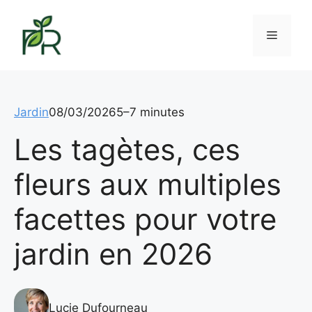
Aller
au
Menu
contenu
Jardin
08/03/2026
5–7 minutes
Les tagètes, ces
fleurs aux multiples
facettes pour votre
jardin en 2026
Lucie Dufourneau