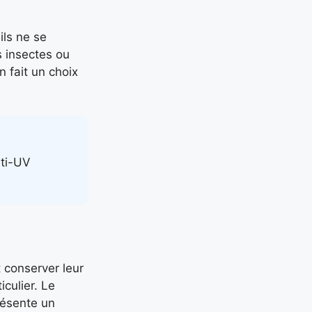
ils ne se
s insectes ou
en fait un choix
nti-UV
 conserver leur
culier. Le
ésente un