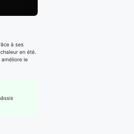
râce à ses
 chaleur en été.
 améliore le
hâssis