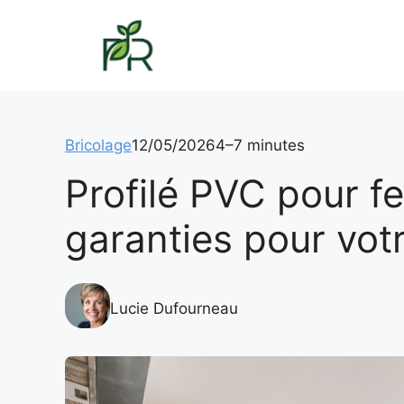
Aller
au
contenu
Bricolage
12/05/2026
4–7 minutes
Profilé PVC pour fe
garanties pour votr
Lucie Dufourneau