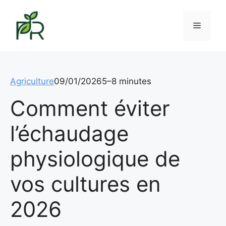
Aller
au
Menu
contenu
Agriculture
09/01/2026
5–8 minutes
Comment éviter
l’échaudage
physiologique de
vos cultures en
2026