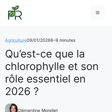
Aller
au
Menu
contenu
Agriculture
09/01/2026
6–9 minutes
Qu’est-ce que la
chlorophylle et son
rôle essentiel en
2026 ?
Clémentine Morellet