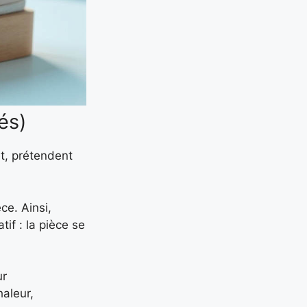
és)
et, prétendent
ce. Ainsi,
tif : la pièce se
ur
haleur,