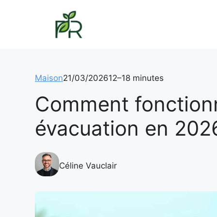
Aller
au
contenu
Maison
21/03/2026
12–18 minutes
Comment fonctionn
évacuation en 202
Céline Vauclair