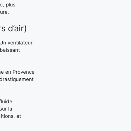
d, plus
eure.
s d’air)
 Un ventilateur
abaissant
mme en Provence
 drastiquement
fluide
sur la
itions, et